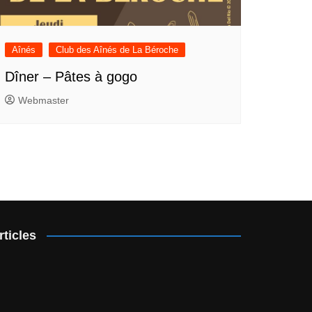
Aînés
Club des Aînés de La Béroche
Dîner – Pâtes à gogo
Webmaster
rticles