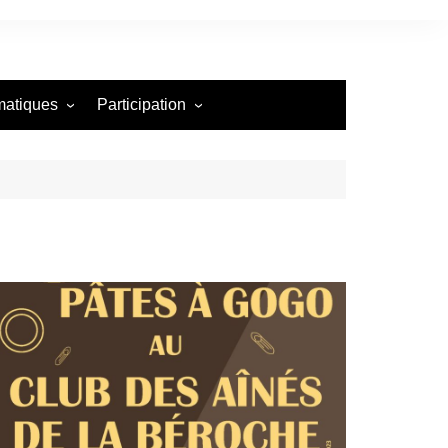
matiques
Participation
Annonce de manifestation
toires
Organisation d’une
manifestation publique
Demande de publication
Support pour les auteurs
Framework PODS
Liste des catégories
Test article
Test champs additionnels