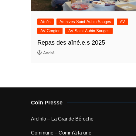
Aînés
Archives Saint-Aubin-Sauges
AV
AV Gorgier
AV Saint-Aubin-Sauges
Repas des aîné.e.s 2025
André
Coin Presse
ArcInfo – La Grande Béroche
Commune – Comm’à la une