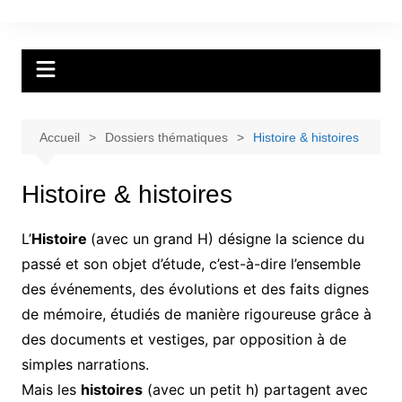
Aller
au
Assemblées Villageoises &
contenu
Association des Sociétés de La
Grande Béroche
Accueil
Dossiers thématiques
Histoire & histoires
Histoire & histoires
L’
Histoire
(avec un grand H) désigne la science du
passé et son objet d’étude, c’est-à-dire l’ensemble
des événements, des évolutions et des faits dignes
de mémoire, étudiés de manière rigoureuse grâce à
des documents et vestiges, par opposition à de
simples narrations.
Mais les
histoires
(avec un petit h) partagent avec