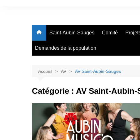
Aller
au
Assemblées Villageoises &
contenu
Association des Sociétés 
Saint-Aubin-Sauges
Comité
Projet
La Grande Béroche
Demandes de la population
Accueil
AV
AV Saint-Aubin-Sauges
Catégorie :
AV Saint-Aubin-