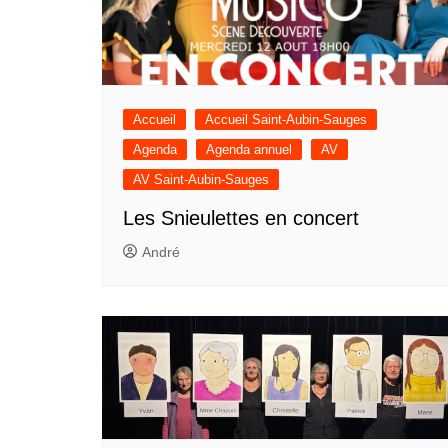
Accueil
Accueil Saint-Aubin-Sauges
Agenda
Agenda annuel
AV
AV Saint-Aubin-Sauges
Les Snieulettes en concert
André