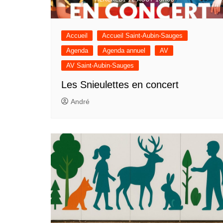
Accueil
Accueil Saint-Aubin-Sauges
Agenda
Agenda annuel
AV
AV Saint-Aubin-Sauges
Les Snieulettes en concert
André