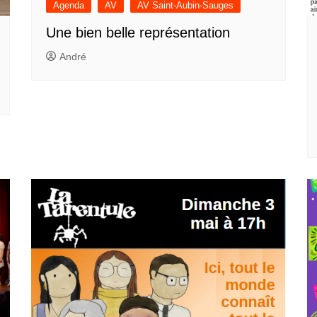
Agenda
AV
AV Saint-Aubin-Sauges
Une bien belle représentation
André