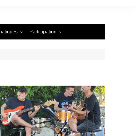
matiques
Participation
Annonce de manifestation
toires
Organisation d’une
manifestation publique
Demande de publication
Support pour les auteurs
Framework PODS
Liste des catégories
Test article
Test champs additionnels