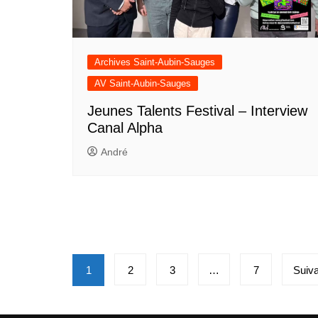
Archives Saint-Aubin-Sauges
AV Saint-Aubin-Sauges
Jeunes Talents Festival – Interview
Canal Alpha
André
Pagination
1
2
3
…
7
Suiva
des