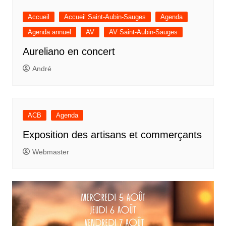
Accueil
Accueil Saint-Aubin-Sauges
Agenda
Agenda annuel
AV
AV Saint-Aubin-Sauges
Aureliano en concert
André
ACB
Agenda
Exposition des artisans et commerçants
Webmaster