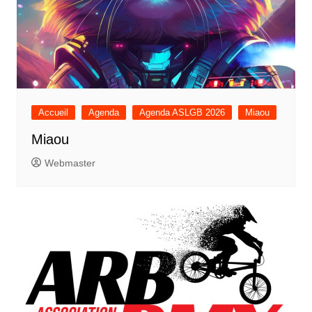
Accueil
Agenda
Agenda ASLGB 2026
Miaou
Miaou
Webmaster