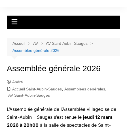
Aller
au
Assemblées Villageoises &
contenu
Association des Sociétés de La
Grande Béroche
Accueil
AV
AV Saint-Aubin-Sauges
Assemblée générale 2026
Assemblée générale 2026
André
Accueil Saint-Aubin-Sauges
,
Assemblées générales
,
AV Saint-Aubin-Sauges
L’Assemblée générale de l’Assemblée villageoise de
Saint-Aubin – Sauges s’est tenue le
jeudi 12 mars
2026 à 20h00
à la salle de spectacles de Saint-