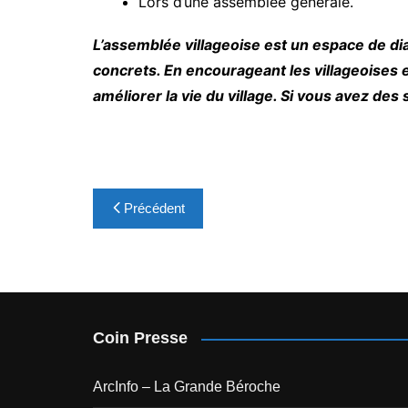
Lors d’une assemblée générale.
L’assemblée villageoise est un espace de di
concrets. En encourageant les villageoises et
améliorer la vie du village. Si vous avez des 
Navigation
Précédent
de
l’article
Coin Presse
ArcInfo – La Grande Béroche