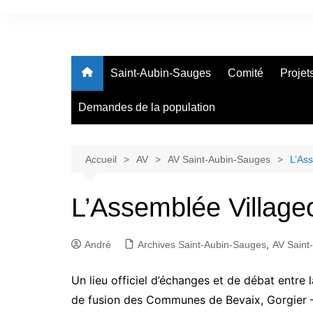
Aller
au
Assemblées Villageoises &
contenu
Association des Sociétés 
Saint-Aubin-Sauges
Comité
Projet
La Grande Béroche
Demandes de la population
Accueil
AV
AV Saint-Aubin-Sauges
L’Ass
L’Assemblée Villageo
André
Archives Saint-Aubin-Sauges
,
AV Saint
Un lieu officiel d’échanges et de débat entre
de fusion des Communes de Bevaix, Gorgier 