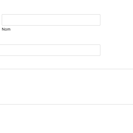
Locations : Salles & Refuges
Patrimoines
Places de jeux & pique-
Nom
nique, Plages & Ports