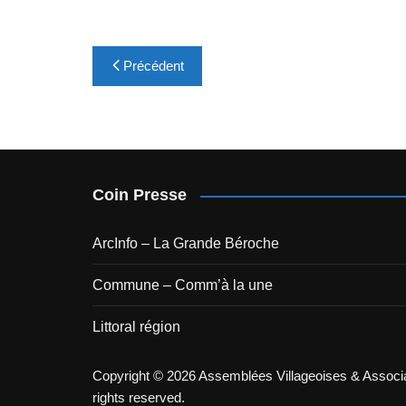
Navigation
Précédent
de
l’article
Coin Presse
ArcInfo – La Grande Béroche
Commune – Comm’à la une
Littoral région
Copyright © 2026 Assemblées Villageoises & Associa
rights reserved.