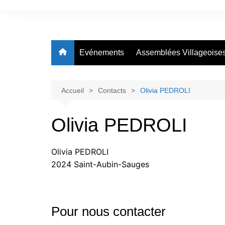
Aller
au
Assemblées Villageoises &
contenu
Association des Sociétés 
Evénements
Assemblées Villageoise
La Grande Béroche
Bevaix
Fresens
Accueil
Contacts
Olivia PEDROLI
Gorgier Chez-le-Bart
Olivia PEDROLI
Montalchez
Saint-Aubin – Sauges
Olivia PEDROLI
Vaumarcus-Vernéaz
2024 Saint-Aubin-Sauges
Pour nous contacter